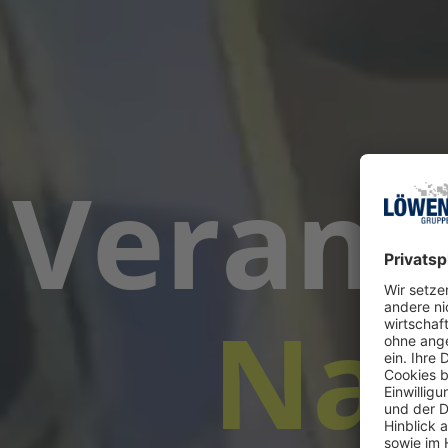
Verant
Nac