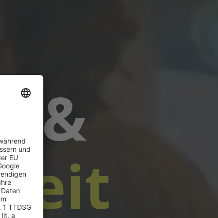
g &
keit