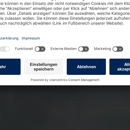
EN-Gruppe als einer der
alter den deutschen
men der LÖWEN-Gruppe
roduktentwicklungen,
des unternehmerisches