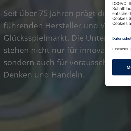
Seit über 75 Jahren prägt die LÖW
führenden Hersteller und Veranst
Glücksspielmarkt. Die Unterneh
stehen nicht nur für innovative P
sondern auch für vorausschauen
Denken und Handeln.