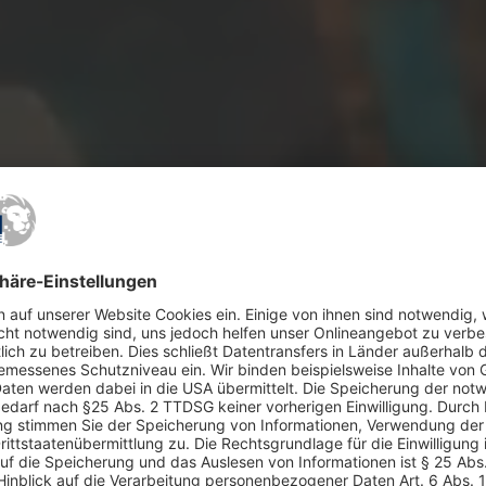
wortun
hhaltig